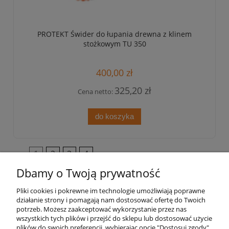
PROTEKT Świder do łupania drewna z klinem
stożkowym TU 350
400,00 zł
325,20 zł
Cena netto:
do koszyka
«
1
2
3
4
»
Dbamy o Twoją prywatność
Pomoc
Pliki cookies i pokrewne im technologie umożliwiają poprawne
działanie strony i pomagają nam dostosować ofertę do Twoich
Strefa treści
potrzeb. Możesz zaakceptować wykorzystanie przez nas
wszystkich tych plików i przejść do sklepu lub dostosować użycie
plików do swoich preferencji, wybierając opcję "Dostosuj zgody".