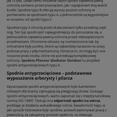
jak i z tyłu. Dzięki temu noszenie takich spodni zapewnia pełną
ochronę zarówno przed przecięciem, jak i zaplątaniem liną wokół
kostki. Spodnie typu B oferują wyższy poziom ochrony w
porównaniu ze spodniami typu A, a jednocześnie są wygodniejsze
w noszeniu od spodni typu C.
Spodnie typy A chronią przed skaleczeniami tylko przednią część
nóg. Ten typ spodni jest najwygodniejszy do poruszania się, a
jednocześnie zapewnia pewną ochronę przed niebezpiecznymi
przedmiotami. Chronione obszary są rozmieszczone tak, by
ochraniane były punkty, które są najbardziej narażone na urazy
podczas pracy z piłą mechaniczną. Oznacza to, że mogą być one
noszone przez osoby, które nie potrzebują kompleksowej
ochrony.
Spodnie Pfanner Gladiator Outdoor
to przykład
spodni antyprzecięciowych typu A.
Spodnie antyprzecięciowe – podstawowe
wyposażenie arborysty i pilarza
Opracowanie spodni antyprzecięciowych było kamieniem
milowym dla branży zajmującej się pielęgnacją drzew. Szukając
spodni antyprzecięciowych, warto zapoznać się z międzynarodową
normą ISO 13997. Testuje ona
odporność spodni na ostrza
,
poddając je działaniu wahadłowego ostrza. Świadomość tego, w
jaki sposób testowane były spodnie, pozwoli wykonywać pracę z
pewnością, że zakupiony produkt spełni to, co obiecuje.