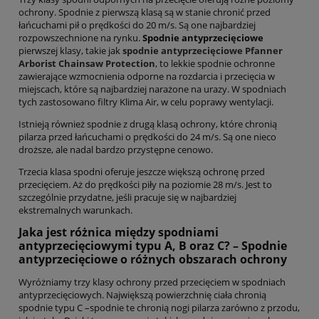
ochrony. Spodnie z pierwszą klasą są w stanie chronić przed
łańcuchami pił o prędkości do 20 m/s. Są one najbardziej
rozpowszechnione na rynku.
Spodnie antyprzecięciowe
pierwszej klasy, takie jak
spodnie antyprzecięciowe Pfanner
Arborist Chainsaw Protection
, to lekkie spodnie ochronne
zawierające wzmocnienia odporne na rozdarcia i przecięcia w
miejscach, które są najbardziej narażone na urazy. W spodniach
tych zastosowano filtry Klima Air, w celu poprawy wentylacji.
Istnieją również spodnie z drugą klasą ochrony, które chronią
pilarza przed łańcuchami o prędkości do 24 m/s. Są one nieco
droższe, ale nadal bardzo przystępne cenowo.
Trzecia klasa spodni oferuje jeszcze większą ochronę przed
przecięciem. Aż do prędkości piły na poziomie 28 m/s. Jest to
szczególnie przydatne, jeśli pracuje się w najbardziej
ekstremalnych warunkach.
J
aka
jest różnica między spodniami
antyprzecięciowymi typu A, B oraz C? – Spodnie
antyprzecięciowe o różnych obszarach ochrony
Wyróżniamy trzy klasy ochrony przed przecięciem w spodniach
antyprzecięciowych. Największą powierzchnię ciała chronią
spodnie typu C –spodnie te chronią nogi pilarza zarówno z przodu,