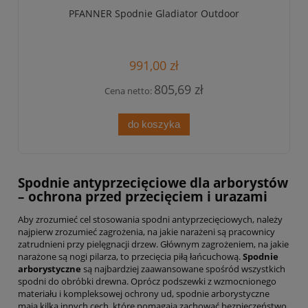
PFANNER Spodnie Gladiator Outdoor
991,00 zł
805,69 zł
Cena netto:
do koszyka
Spodnie antyprzecięciowe dla arborystów
– ochrona przed przecięciem i urazami
Aby zrozumieć cel stosowania spodni antyprzecięciowych, należy
najpierw zrozumieć zagrożenia, na jakie narażeni są pracownicy
zatrudnieni przy pielęgnacji drzew. Głównym zagrożeniem, na jakie
narażone są nogi pilarza, to przecięcia piłą łańcuchową.
Spodnie
arborystyczne
są najbardziej zaawansowane spośród wszystkich
spodni do obróbki drewna. Oprócz podszewki z wzmocnionego
materiału i kompleksowej ochrony ud, spodnie arborystyczne
mają kilka innych cech, które pomagają zachować bezpieczeństwo.