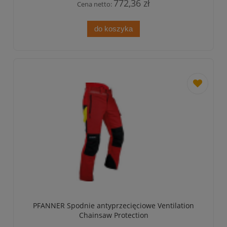
772,36 zł
Cena netto:
do koszyka
dodaj
do
przechowa
PFANNER Spodnie antyprzecięciowe Ventilation
Chainsaw Protection