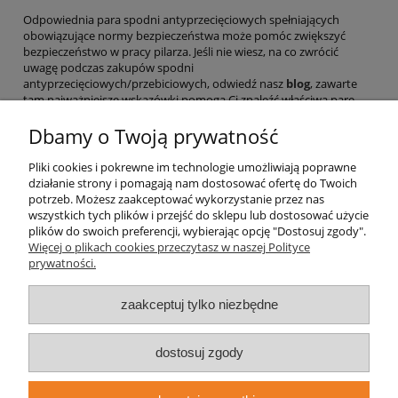
Odpowiednia para spodni antyprzecięciowych spełniających
obowiązujące normy bezpieczeństwa może pomóc zwiększyć
bezpieczeństwo w pracy pilarza. Jeśli nie wiesz, na co zwrócić
uwagę podczas zakupów spodni
antyprzecięciowych/przebiciowych, odwiedź nasz
blog
, zawarte
tam najważniejsze wskazówki pomogą Ci znaleźć właściwą parę
spodni.
Dbamy o Twoją prywatność
Pomoc
Pliki cookies i pokrewne im technologie umożliwiają poprawne
działanie strony i pomagają nam dostosować ofertę do Twoich
Strefa treści
potrzeb. Możesz zaakceptować wykorzystanie przez nas
wszystkich tych plików i przejść do sklepu lub dostosować użycie
plików do swoich preferencji, wybierając opcję "Dostosuj zgody".
Szkoły i kursy arborystyczne
Więcej o plikach cookies przeczytasz w naszej Polityce
prywatności.
Moje konto
zaakceptuj tylko niezbędne
Płatności i dostawa
dostosuj zgody
Informacje