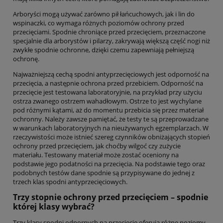
Arboryści mogą używać zarówno pił łańcuchowych, jak i lin do
wspinaczki, co wymaga różnych poziomów ochrony przed
przecięciami. Spodnie chroniące przed przecięciem, przeznaczone
specjalnie dla arborystów i pilarzy, zakrywają większą część nogi niż
zwykłe spodnie ochronne, dzięki czemu zapewniają pełniejszą
ochronę.
Najważniejszą cechą spodni antyprzecięciowych jest odporność na
przecięcia, a następnie ochrona przed przebiciem. Odporność na
przecięcie jest testowana laboratoryjnie, na przykład przy użyciu
ostrza zwanego ostrzem wahadłowym. Ostrze to jest wychylane
pod różnymi kątami, aż do momentu przebicia się przez materiał
ochronny. Należy zawsze pamiętać, że testy te są przeprowadzane
w warunkach laboratoryjnych na nieużywanych egzemplarzach. W
rzeczywistości może istnieć szereg czynników obniżających stopień
ochrony przed przecięciem, jak choćby wilgoć czy zużycie
materiału. Testowany materiał może zostać oceniony na
podstawie jego podatności na przecięcia. Na podstawie tego oraz
podobnych testów dane spodnie są przypisywane do jednej z
trzech klas spodni antyprzecięciowych.
Trzy stopnie ochrony przed przecięciem – spodnie
której klasy wybrać?
Trzy klasy spodni odpornych na przecięcie oferują różne poziomy