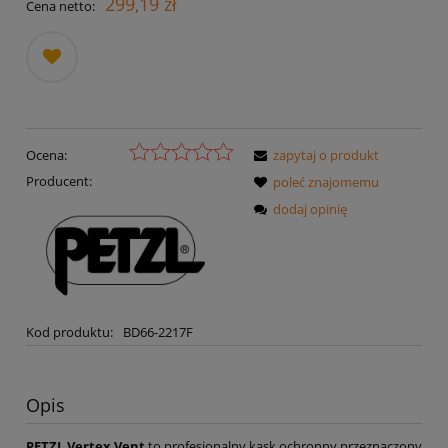
299,19 zł
Cena netto:
dodaj
do
przechowalni
Ocena:
zapytaj o produkt
Producent:
poleć znajomemu
dodaj opinię
Kod produktu:
BD66-2217F
Opis
PETZL Vertex Vent
to profesjonalny kask ochronny przeznaczony