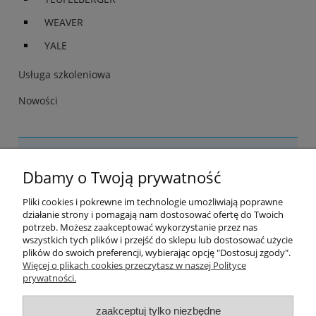
WEAVER
YALE
Usługa szkoleniowa
Nowości
Nie znaleziono produktów spełniających podane kryteria.
Dbamy o Twoją prywatność
Pomoc
Pliki cookies i pokrewne im technologie umożliwiają poprawne
działanie strony i pomagają nam dostosować ofertę do Twoich
Strefa treści
potrzeb. Możesz zaakceptować wykorzystanie przez nas
wszystkich tych plików i przejść do sklepu lub dostosować użycie
plików do swoich preferencji, wybierając opcję "Dostosuj zgody".
Szkoły i kursy arborystyczne
Więcej o plikach cookies przeczytasz w naszej Polityce
prywatności.
Moje konto
zaakceptuj tylko niezbędne