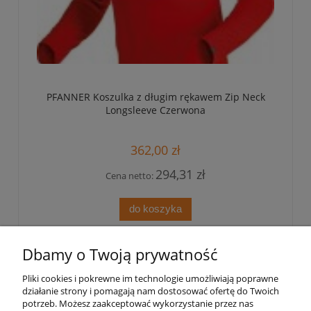
PFANNER Koszulka z długim rękawem Zip Neck
Longsleeve Czerwona
362,00 zł
294,31 zł
Cena netto:
do koszyka
Dbamy o Twoją prywatność
Pomoc
Pliki cookies i pokrewne im technologie umożliwiają poprawne
działanie strony i pomagają nam dostosować ofertę do Twoich
Strefa treści
potrzeb. Możesz zaakceptować wykorzystanie przez nas