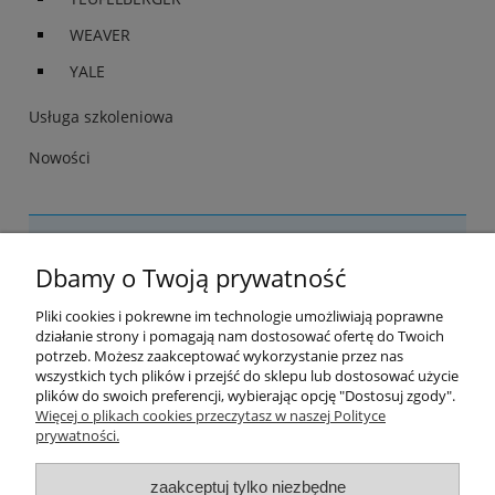
WEAVER
YALE
Usługa szkoleniowa
Nowości
Nie znaleziono produktów spełniających podane kryteria.
Dbamy o Twoją prywatność
Pomoc
Pliki cookies i pokrewne im technologie umożliwiają poprawne
działanie strony i pomagają nam dostosować ofertę do Twoich
Strefa treści
potrzeb. Możesz zaakceptować wykorzystanie przez nas
wszystkich tych plików i przejść do sklepu lub dostosować użycie
plików do swoich preferencji, wybierając opcję "Dostosuj zgody".
Szkoły i kursy arborystyczne
Więcej o plikach cookies przeczytasz w naszej Polityce
prywatności.
Moje konto
zaakceptuj tylko niezbędne