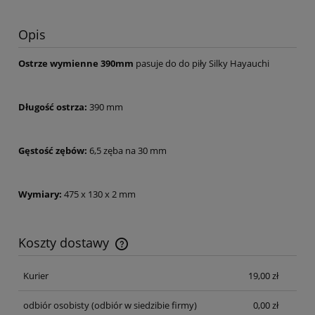
Opis
Ostrze wymienne 390mm
pasuje do do piły Silky Hayauchi
Długość ostrza:
390 mm
Gęstość zębów:
6,5 zęba na 30 mm
Wymiary:
475 x 130 x 2 mm
Koszty dostawy
Cena nie zawiera ewentualnych kosztów płatności
Kurier
19,00 zł
odbiór osobisty
(odbiór w siedzibie firmy)
0,00 zł