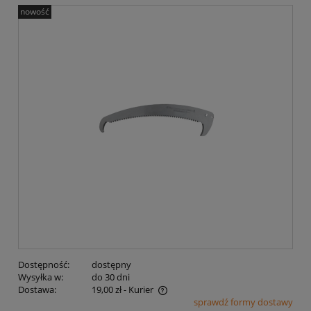
nowość
Dostępność:
dostępny
Wysyłka w:
do 30 dni
Dostawa:
19,00 zł
- Kurier
sprawdź formy dostawy
Cena nie zawiera ewentualnych kosztów płatności