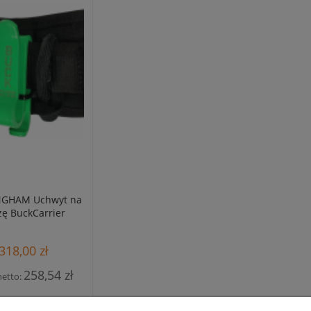
NGHAM Uchwyt na
żę BuckCarrier
318,00 zł
258,54 zł
netto: