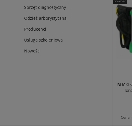
nowość
Sprzęt diagnostyczny
Odzież arborystyczna
Producenci
Usługa szkoleniowa
Nowości
BUCKI
lon
Cena 