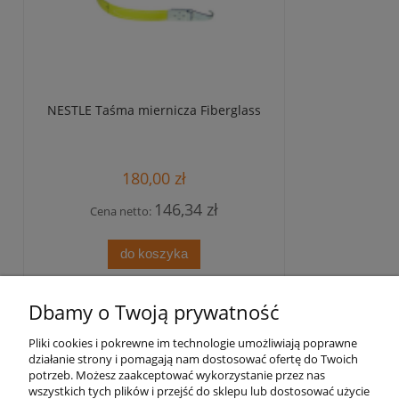
NESTLE Taśma miernicza Fiberglass
180,00 zł
146,34 zł
Cena netto:
do koszyka
Dbamy o Twoją prywatność
Pomoc
Pliki cookies i pokrewne im technologie umożliwiają poprawne
działanie strony i pomagają nam dostosować ofertę do Twoich
Strefa treści
potrzeb. Możesz zaakceptować wykorzystanie przez nas
wszystkich tych plików i przejść do sklepu lub dostosować użycie